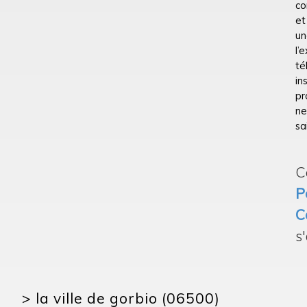
co
et
un
l’
té
in
pr
ne
sai
C
P
C
s
>
la ville de gorbio (06500)