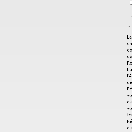
* :
Le
en
ag
de
Re
La
l'
de
Ré
vo
d’
vo
to
R
d’