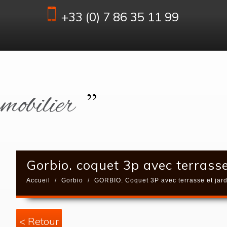
+33 (0) 7 86 35 11 99
gorbio. coquet 3p avec terrasse
Accueil
Gorbio
GORBIO. Coquet 3P avec terrasse et jard
< Retour