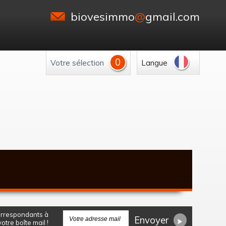
biovesimmo
@
gmail.com
0
Votre sélection
Langue
correspondants à
Envoyer
tre boîte mail !