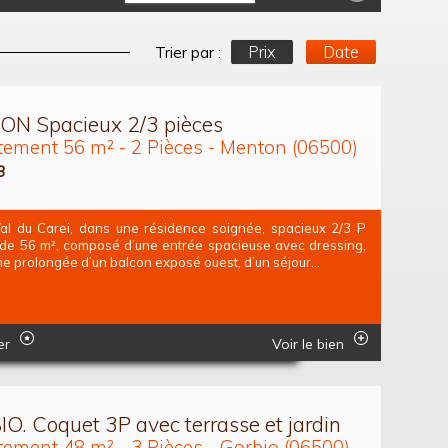
Prix
Date
Trier par :
N Spacieux 2/3 pièces
ement 56 m² - 2 Pièces - Menton (06500)
8
l du Carei, dans une résidence soignée, spacieux 2/3 P
 de 56 m², composé d’une entrée spacieuse avec dressing,
ne prolongée d’un balcon exposé ouest, d’un séjour...
er
Voir le bien
O. Coquet 3P avec terrasse et jardin
ement 48 m² - 3 Pièces - Gorbio (06500)