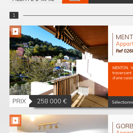
1
MENTO
Appart
Ref 026
MENTON, Va
traversant
d’une cuisi
PRIX
258 000
€
Sélectionn
GORBI
Appart