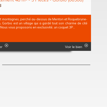
6
et montagnes, perché au-dessus de Menton et Roquebrune-
, Gorbio est un village qui a gardé tout son charme de cité
Nous vous proposons en exclusivité, un coquet 3P...
er
Voir le bien