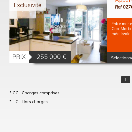
Exclusivité
Ref 027
Entre mer 
Cap-Martin
médiévale. 
PRIX
255 000
€
Sélectionn
1
* CC : Charges comprises
* HC : Hors charges